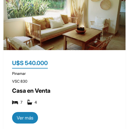
U$S 540.000
Pinamar
VSC 830
Casa en Venta
7
4
Ver más